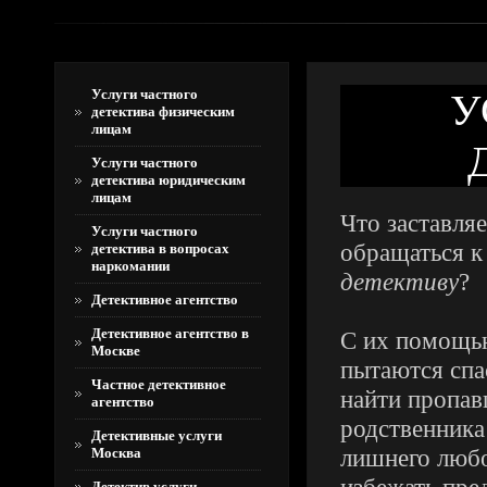
Услуги частного
У
детектива физическим
лицам
Услуги частного
детектива юридическим
лицам
Что заставля
Услуги частного
обращаться 
детектива в вопросах
наркомании
детективу
?
Детективное агентство
Детективное агентство в
С их помощь
Москве
пытаются спа
Частное детективное
найти пропав
агентство
родственника
Детективные услуги
лишнего любо
Москва
Детектив услуги