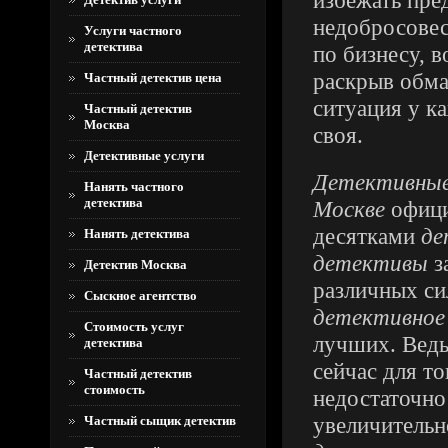
избежать пре
недобросовес
Услуги частного
детектива
по бизнесу, 
раскрыв обма
Частный детектив цена
ситуация у к
Частный детектив
Москва
своя.
Детективные услуги
Детективные 
Нанять частного
детектива
Москве
офици
десятками
де
Нанять детектива
детективы
з
Детектив Москва
различных си
Сыскное агентство
детективное
Стоимость услуг
лучших. Ведь
детектива
сейчас для то
Частный детектив
стоимость
недостаточно
увеличительн
Частный сыщик детектив