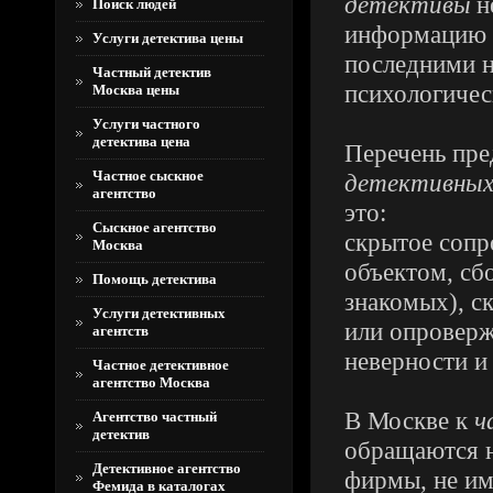
детективы
н
Поиск людей
информацию и
Услуги детектива цены
последними н
Частный детектив
психологичес
Москва цены
Услуги частного
детектива цена
Перечень пр
Частное сыскное
детективных
агентство
это:
Сыскное агентство
скрытое сопр
Москва
объектом, сбо
Помощь детектива
знакомых), с
Услуги детективных
или опровер
агентств
неверности и
Частное детективное
агентство Москва
В Москве к
ч
Агентство частный
детектив
обращаются н
Детективное агентство
фирмы, не им
Фемида в каталогах