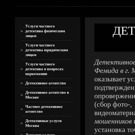
Услуги частного
ДЕ
детектива физическим
лицам
Услуги частного
детектива юридическим
лицам
Детективное
Услуги частного
Фемида в г.
детектива в вопросах
наркомании
оказывает ус
Детективное агентство
подтвержден
Детективное агентство в
опровержени
Москве
(сбор фото-,
Частное детективное
видеоматери
агентство
мошенников
Детективные услуги
Москва
установка т
Детектив услуги