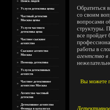
Поиск людей
Обратиться 
Услуги детектива цены
со своим воп
Частный детектив
Москва цены
вопросами о
структуры. 
Услуги частного
детектива цена
все пройдет 
Частное сыскное
профессиона
агентство
работы в сл
Сыскное агентство
агентство в
Москва
нежелательн
Помощь детектива
Услуги детективных
агентств
Вы можете п
Частное детективное
агентство Москва
Агентство частный
детектив
Детективное агентство
Д
етективно
Фемида в каталогах