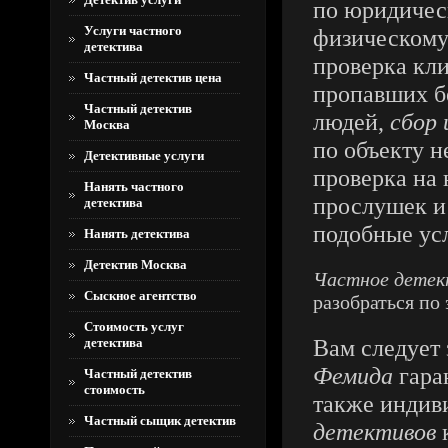
по юридичес
Услуги частного
физическому
детектива
проверка кли
Частный детектив цена
пропавших б
Частный детектив
людей,
сбор
Москва
по объекту 
Детективные услуги
проверка на
Нанять частного
прослушек и
детектива
подобные ус
Нанять детектива
Детектив Москва
Частное детек
Сыскное агентство
разобраться по
Стоимость услуг
Вам следует 
детектива
Фемида
гара
Частный детектив
стоимость
также индив
Частный сыщик детектив
детективов
к