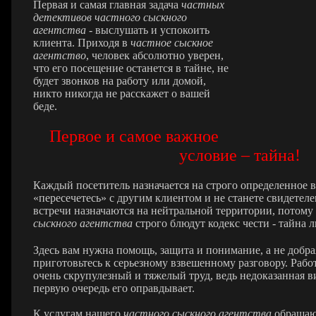
Первая и самая главная задача
частных
детективов частного сыскного
агентства
- выслушать и успокоить
клиента. Приходя в
частное сыскное
агентство
, человек абсолютно уверен,
что его посещение останется в тайне, не
будет звонков на работу или домой,
никто никогда не расскажет о вашей
беде.
Первое и самое важное
условие – тайна!
Каждый посетитель назначается на строго определенное в
«пересечетесь» с другим клиентом и не станете свидетеле
встречи назначаются на нейтральной территории, потому
сыскного агентства
строго блюдут кодекс чести - тайна 
Здесь вам нужна помощь, защита и понимание, а не добрая
приготовьтесь к серьезному взвешенному разговору. Рабо
очень скрупулезный и тяжелый труд, ведь недоказанная ви
первую очередь его оправдывает.
К услугам нашего
частного сыскного агентства
обращают