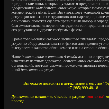
юридические лица, которые нуждаются предоставление в
профессиональных детективных услуг
, которые помогут 
коммерческой тайны. Если Вы управляете успешной комп
репутации кого-то из сотрудников или партнеров, наше
ч
агентство
поможет сделать правильный выбор и определ
благожелательны намерения сотрудника или предполагае
его репутацию и другие требуемые факты.
Кроме того
частное сыскное агентство "Фемида"
, пред
услуги
по сбору доказательств и фактов для ведения уголо
выступаете в качестве обвиняемого или на стороне обвин
Наше
детективное агентство Фемида
активно сотрудни
известных частных адвокатов,
детективных сыскных аге
организаций, поэтому сможем проконсультировать перед 
иной
детективной услуги
.
Вы можете позвонить в детективное агентство "Ф
+7 (985) 999-48-18
Д
етективное агентство Фемида
, в разделе
"
контакты
"
мо
проезда.