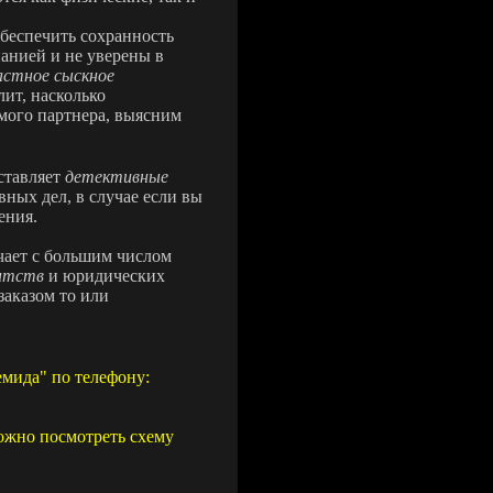
обеспечить сохранность
анией и не уверены в
астное сыскное
ит, насколько
мого партнера, выясним
оставляет
детективные
вных дел, в случае если вы
ения.
чает с большим числом
нтств
и юридических
заказом то или
емида" по телефону:
жно посмотреть схему