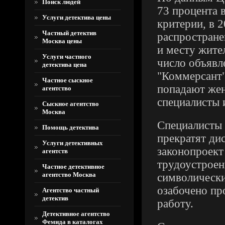
Поиск людей
73 процента 
Услуги детектива цены
критерии, в 
Частный детектив
распростране
Москва цены
и месту жите
Услуги частного
число объявл
детектива цена
"Коммерсант" 
Частное сыскное
попадают же
агентство
специалисты 
Сыскное агентство
Москва
Специалисты 
Помощь детектива
прекратят ди
Услуги детективных
законопроект
агентств
трудоустроен
Частное детективное
агентство Москва
символически
озабочено пр
Агентство частный
детектив
работу.
Детективное агентство
Фемида в каталогах