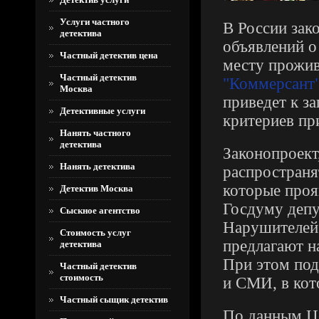
Услуги частного
В России зако
детектива
объявлений о
Частный детектив цена
месту прожив
Частный детектив
"Коммерсант
Москва
приведет к з
Детективные услуги
критериев пр
Нанять частного
детектива
Законопроект
Нанять детектива
распространя
которые проя
Детектив Москва
Госдуму депу
Сыскное агентство
Нарушителей 
Стоимость услуг
предлагают н
детектива
При этом под
Частный детектив
стоимость
и СМИ, в кот
Частный сыщик детектив
По данным Це