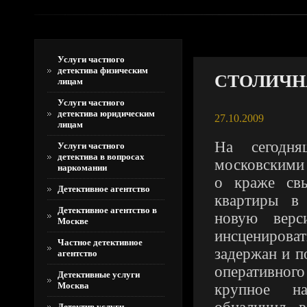
Услуги частного
детектива физическим
СТОЛИЧН
лицам
Услуги частного
детектива юридическим
27.10.2009
лицам
На сегодня
Услуги частного
детектива в вопросах
московскими
наркомании
о краже св
Детективное агентство
квартиры в
Детективное агентство в
новую верс
Москве
инсценирова
Частное детективное
задержан и п
агентство
оперативног
Детективные услуги
Москва
крупное на
Детектив услуги