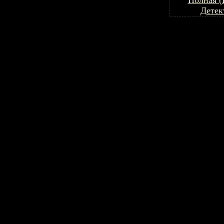
Полная (
Детек