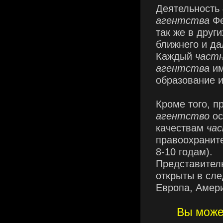
Деятельность
агентства
Ф
так же в друг
ближнего и да
Каждый
част
агентства
и
образование и
Кроме того, п
агентство
о
качествам
ча
правоохраните
8-10 годам).
Представител
открыты в сле
Европа, Амери
Вы може