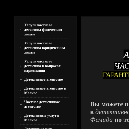
Услуги частного
детектива физическим
лицам
Услуги частного
детектива юридическим
лицам
Услуги частного
ЧАС
детектива в вопросах
наркомании
ГАРАНТ
Детективное агентство
Детективное агентство в
Москве
Частное детективное
Вы можете п
агентство
в
детективн
Детективные услуги
Фемида
по т
Москва
Детектив услуги