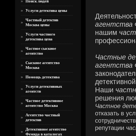
Поиск людей
Услуги детектива цены
Деятельнос
Частный детектив
агентства
Москва цены
нашим
част
Услуги частного
детектива цена
профессион
Частное сыскное
агентство
Частные д
Сыскное агентство
агентства
Москва
законодател
Помощь детектива
детективной
Услуги детективных
Наши
част
агентств
решения лю
Частное детективное
Частное дет
агентство Москва
отказать в ус
Агентство частный
сотрудничест
детектив
репутации
ча
Детективное агентство
Фемида в каталогах