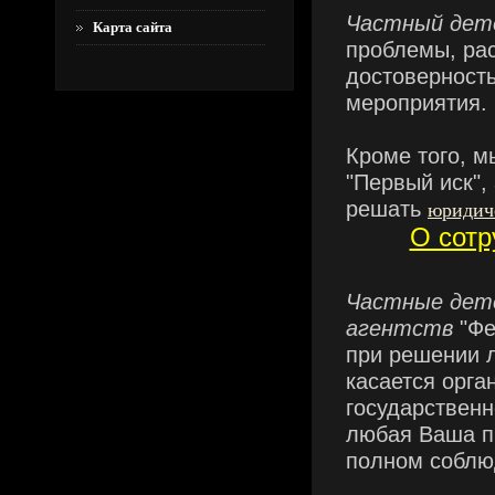
Частный дет
Карта сайта
проблемы, ра
достоверност
мероприятия.
Кроме того, м
"Первый иск",
решать
юридич
О сотр
Частные дет
агентств
"Ф
при решении л
касается орга
государственн
любая Ваша п
полном соблю