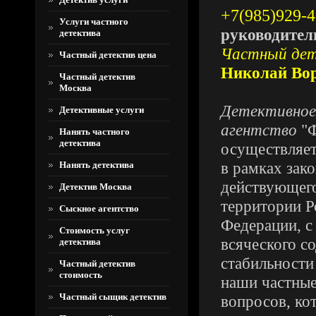
+7(985)929-
Услуги частного
руководител
детектива
Частный де
Частный детектив цена
Николай Во
Частный детектив
Москва
Детективное
Детективные услуги
агентство
"Ф
Нанять частного
детектива
осуществляет
в рамках зако
Нанять детектива
действующег
Детектив Москва
территории Р
Сыскное агентство
Федерации, с
Стоимость услуг
всяческого с
детектива
стабильности
Частный детектив
стоимость
наши частные
Частный сыщик детектив
вопросов, ко